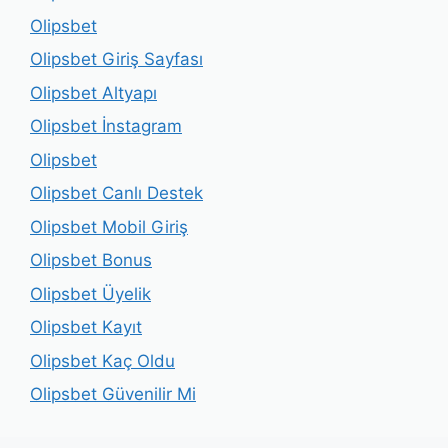
Olipsbet
Olipsbet Giriş Sayfası
Olipsbet Altyapı
Olipsbet İnstagram
Olipsbet
Olipsbet Canlı Destek
Olipsbet Mobil Giriş
Olipsbet Bonus
Olipsbet Üyelik
Olipsbet Kayıt
Olipsbet Kaç Oldu
Olipsbet Güvenilir Mi