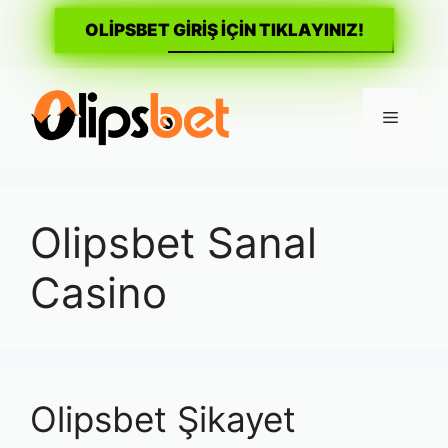
OLİPSBET GİRİŞ İÇİN TIKLAYINIZ!
İçeriğe
atla
Menü
Olipsbet Sanal
Casino
Olipsbet Şikayet