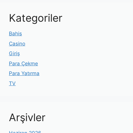
Kategoriler
Bahis
Casino
Giriş
Para Çekme
Para Yatırma
TV
Arşivler
Haziran 2026