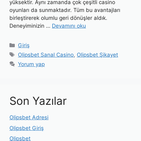
yüksektir. Aynı zamanda çok çeşitli casino
oyunları da sunmaktadır. Tüm bu avantajları
birleştirerek olumlu geri dönüşler aldık.
Deneyiminizin …
Devamını oku
Kategoriler
Giriş
Etiketler
Olipsbet Sanal Casino
,
Olipsbet Şikayet
Yorum yap
Son Yazılar
Olipsbet Adresi
Olipsbet Giriş
Olipsbet