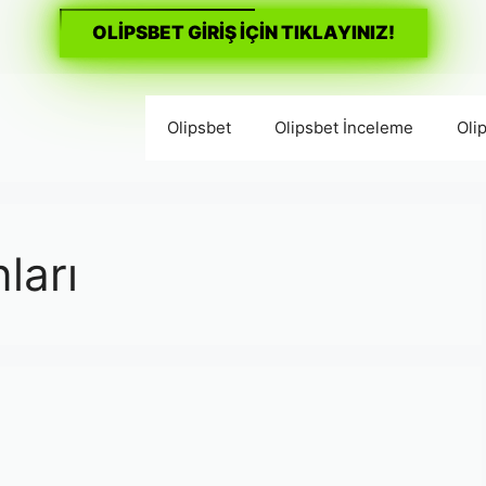
OLİPSBET GİRİŞ İÇİN TIKLAYINIZ!
Olipsbet
Olipsbet İnceleme
Oli
ları