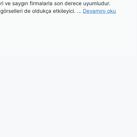
leri ve saygın firmalarla son derece uyumludur.
örselleri de oldukça etkileyici. …
Devamını oku