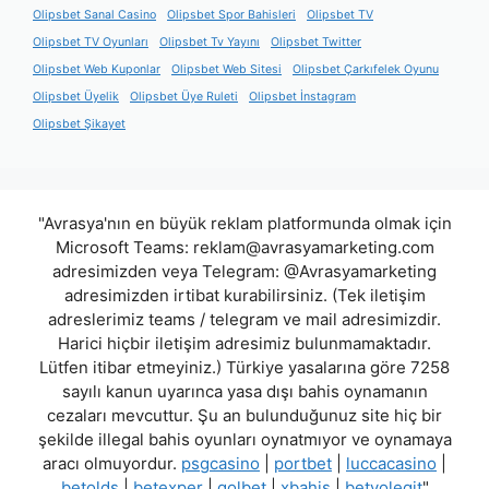
Olipsbet Sanal Casino
Olipsbet Spor Bahisleri
Olipsbet TV
Olipsbet TV Oyunları
Olipsbet Tv Yayını
Olipsbet Twitter
Olipsbet Web Kuponlar
Olipsbet Web Sitesi
Olipsbet Çarkıfelek Oyunu
Olipsbet Üyelik
Olipsbet Üye Ruleti
Olipsbet İnstagram
Olipsbet Şikayet
"Avrasya'nın en büyük reklam platformunda olmak için
Microsoft Teams:
reklam@avrasyamarketing.com
adresimizden veya Telegram: @Avrasyamarketing
adresimizden irtibat kurabilirsiniz. (Tek iletişim
adreslerimiz teams / telegram ve mail adresimizdir.
Harici hiçbir iletişim adresimiz bulunmamaktadır.
Lütfen itibar etmeyiniz.) Türkiye yasalarına göre 7258
sayılı kanun uyarınca yasa dışı bahis oynamanın
cezaları mevcuttur. Şu an bulunduğunuz site hiç bir
şekilde illegal bahis oyunları oynatmıyor ve oynamaya
aracı olmuyordur.
psgcasino
|
portbet
|
luccacasino
|
betolds
|
betexper
|
golbet
|
xbahis
|
betvolegit
"