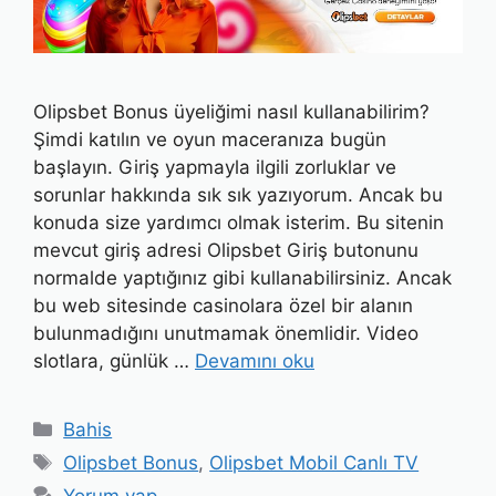
Olipsbet Bonus üyeliğimi nasıl kullanabilirim?
Şimdi katılın ve oyun maceranıza bugün
başlayın. Giriş yapmayla ilgili zorluklar ve
sorunlar hakkında sık sık yazıyorum. Ancak bu
konuda size yardımcı olmak isterim. Bu sitenin
mevcut giriş adresi Olipsbet Giriş butonunu
normalde yaptığınız gibi kullanabilirsiniz. Ancak
bu web sitesinde casinolara özel bir alanın
bulunmadığını unutmamak önemlidir. Video
slotlara, günlük …
Devamını oku
Kategoriler
Bahis
Etiketler
Olipsbet Bonus
,
Olipsbet Mobil Canlı TV