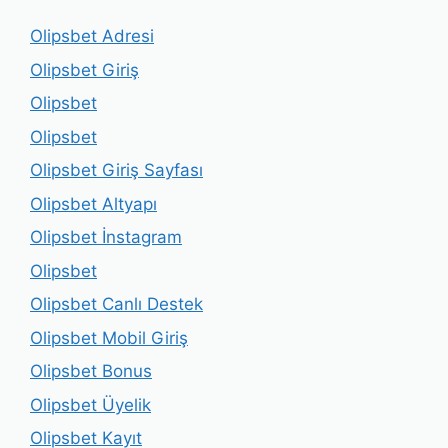
Olipsbet Adresi
Olipsbet Giriş
Olipsbet
Olipsbet
Olipsbet Giriş Sayfası
Olipsbet Altyapı
Olipsbet İnstagram
Olipsbet
Olipsbet Canlı Destek
Olipsbet Mobil Giriş
Olipsbet Bonus
Olipsbet Üyelik
Olipsbet Kayıt