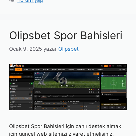
Yorum yap
Olipsbet Spor Bahisleri
Ocak 9, 2025
yazar
Olipsbet
Olipsbet Spor Bahisleri için canlı destek almak
için güncel web sitemizi ziyaret etmelisiniz.