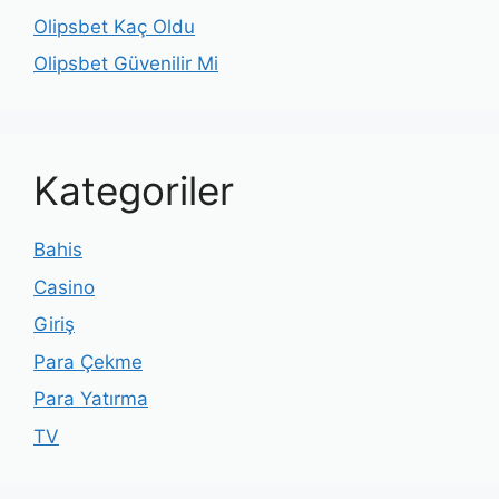
Olipsbet Kaç Oldu
Olipsbet Güvenilir Mi
Kategoriler
Bahis
Casino
Giriş
Para Çekme
Para Yatırma
TV