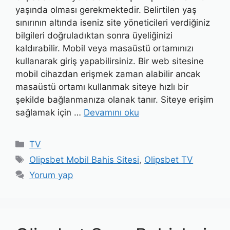
yaşında olması gerekmektedir. Belirtilen yaş
sınırının altında iseniz site yöneticileri verdiğiniz
bilgileri doğruladıktan sonra üyeliğinizi
kaldırabilir. Mobil veya masaüstü ortamınızı
kullanarak giriş yapabilirsiniz. Bir web sitesine
mobil cihazdan erişmek zaman alabilir ancak
masaüstü ortamı kullanmak siteye hızlı bir
şekilde bağlanmanıza olanak tanır. Siteye erişim
sağlamak için …
Devamını oku
Kategoriler
TV
Etiketler
Olipsbet Mobil Bahis Sitesi
,
Olipsbet TV
Yorum yap