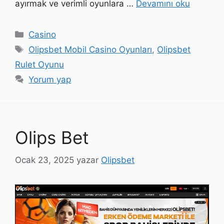
ayırmak ve verimli oyunlara …
Devamını oku
Kategoriler
Casino
Etiketler
Olipsbet Mobil Casino Oyunları
,
Olipsbet
Rulet Oyunu
Yorum yap
Olips Bet
Ocak 23, 2025
yazar
Olipsbet