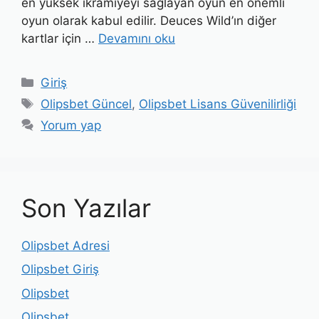
en yüksek ikramiyeyi sağlayan oyun en önemli
oyun olarak kabul edilir. Deuces Wild’ın diğer
kartlar için …
Devamını oku
Kategoriler
Giriş
Etiketler
Olipsbet Güncel
,
Olipsbet Lisans Güvenilirliği
Yorum yap
Son Yazılar
Olipsbet Adresi
Olipsbet Giriş
Olipsbet
Olipsbet