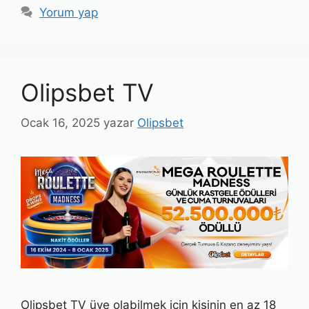
Yorum yap
Olipsbet TV
Ocak 16, 2025
yazar
Olipsbet
Olipsbet TV üye olabilmek için kişinin en az 18