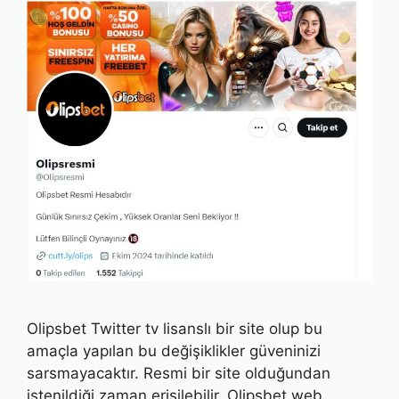
Olipsbet Twitter tv lisanslı bir site olup bu
amaçla yapılan bu değişiklikler güveninizi
sarsmayacaktır. Resmi bir site olduğundan
istenildiği zaman erişilebilir. Olipsbet web