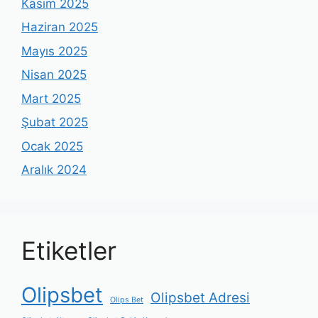
Kasım 2025
Haziran 2025
Mayıs 2025
Nisan 2025
Mart 2025
Şubat 2025
Ocak 2025
Aralık 2024
Etiketler
Olipsbet
Olipsbet Adresi
Olips Bet