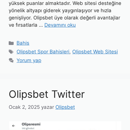
yüksek puanlar almaktadır. Web sitesi desteğine
yönelik altyapı giderek yaygınlaşıyor ve hızla
genişliyor. Olipsbet üye olarak değerli avantajlar
ve fırsatlarla …
Devamını oku
Kategoriler
Bahis
Etiketler
Olipsbet Spor Bahisleri
,
Olipsbet Web Sitesi
Yorum yap
Olipsbet Twitter
Ocak 2, 2025
yazar
Olipsbet