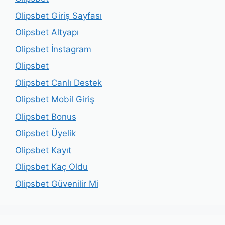
Olipsbet Giriş Sayfası
Olipsbet Altyapı
Olipsbet İnstagram
Olipsbet
Olipsbet Canlı Destek
Olipsbet Mobil Giriş
Olipsbet Bonus
Olipsbet Üyelik
Olipsbet Kayıt
Olipsbet Kaç Oldu
Olipsbet Güvenilir Mi