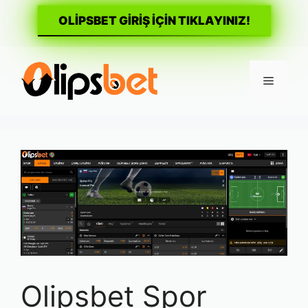
OLİPSBET GİRİŞ İÇİN TIKLAYINIZ!
İçeriğe
atla
Menü
Olipsbet Spor