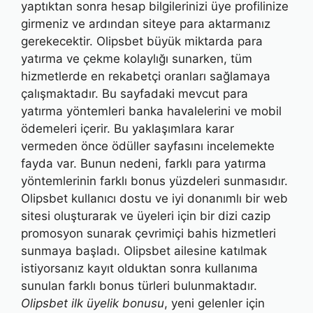
yaptıktan sonra hesap bilgilerinizi üye profilinize
girmeniz ve ardından siteye para aktarmanız
gerekecektir. Olipsbet büyük miktarda para
yatırma ve çekme kolaylığı sunarken, tüm
hizmetlerde en rekabetçi oranları sağlamaya
çalışmaktadır. Bu sayfadaki mevcut para
yatırma yöntemleri banka havalelerini ve mobil
ödemeleri içerir. Bu yaklaşımlara karar
vermeden önce ödüller sayfasını incelemekte
fayda var. Bunun nedeni, farklı para yatırma
yöntemlerinin farklı bonus yüzdeleri sunmasıdır.
Olipsbet kullanıcı dostu ve iyi donanımlı bir web
sitesi oluşturarak ve üyeleri için bir dizi cazip
promosyon sunarak çevrimiçi bahis hizmetleri
sunmaya başladı. Olipsbet ailesine katılmak
istiyorsanız kayıt olduktan sonra kullanıma
sunulan farklı bonus türleri bulunmaktadır.
Olipsbet ilk üyelik bonusu
, yeni gelenler için