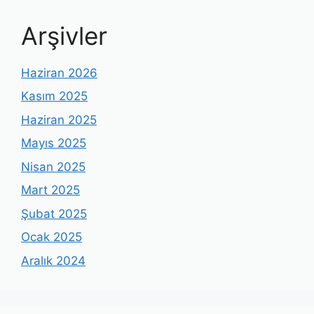
Arşivler
Haziran 2026
Kasım 2025
Haziran 2025
Mayıs 2025
Nisan 2025
Mart 2025
Şubat 2025
Ocak 2025
Aralık 2024