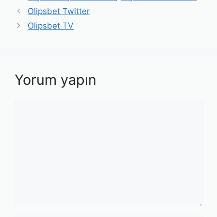
Olipsbet Twitter
Olipsbet TV
Yorum yapın
Yorum