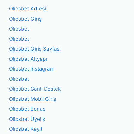
Olipsbet Adresi
Olipsbet Giriş
Olipsbet
Olipsbet
Olipsbet Giriş Sayfası
Olipsbet Altyapı
Olipsbet İnstagram
Olipsbet
Olipsbet Canlı Destek
Olipsbet Mobil Giriş
Olipsbet Bonus
Olipsbet Üyelik
Olipsbet Kayıt