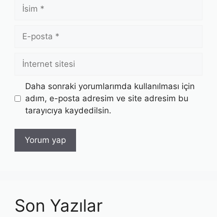
İsim
E-
posta
İnternet
sitesi
Daha sonraki yorumlarımda kullanılması için
adım, e-posta adresim ve site adresim bu
tarayıcıya kaydedilsin.
Son Yazılar