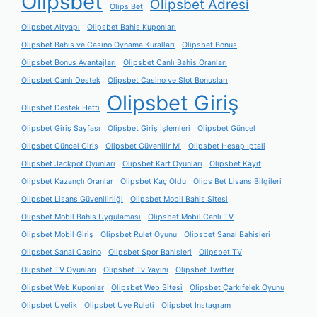
Olipsbet
Olipsbet Adresi
Olips Bet
Olipsbet Altyapı
Olipsbet Bahis Kuponları
Olipsbet Bahis ve Casino Oynama Kuralları
Olipsbet Bonus
Olipsbet Bonus Avantajları
Olipsbet Canlı Bahis Oranları
Olipsbet Canlı Destek
Olipsbet Casino ve Slot Bonusları
Olipsbet Giriş
Olipsbet Destek Hattı
Olipsbet Giriş Sayfası
Olipsbet Giriş İşlemleri
Olipsbet Güncel
Olipsbet Güncel Giriş
Olipsbet Güvenilir Mi
Olipsbet Hesap İptali
Olipsbet Jackpot Oyunları
Olipsbet Kart Oyunları
Olipsbet Kayıt
Olipsbet Kazançlı Oranlar
Olipsbet Kaç Oldu
Olips Bet Lisans Bilgileri
Olipsbet Lisans Güvenilirliği
Olipsbet Mobil Bahis Sitesi
Olipsbet Mobil Bahis Uygulaması
Olipsbet Mobil Canlı TV
Olipsbet Mobil Giriş
Olipsbet Rulet Oyunu
Olipsbet Sanal Bahisleri
Olipsbet Sanal Casino
Olipsbet Spor Bahisleri
Olipsbet TV
Olipsbet TV Oyunları
Olipsbet Tv Yayını
Olipsbet Twitter
Olipsbet Web Kuponlar
Olipsbet Web Sitesi
Olipsbet Çarkıfelek Oyunu
Olipsbet Üyelik
Olipsbet Üye Ruleti
Olipsbet İnstagram