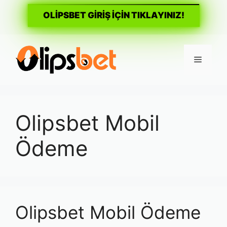
OLİPSBET GİRİŞ İÇİN TIKLAYINIZ!
İçeriğe
atla
Menü
Olipsbet Mobil
Ödeme
Olipsbet Mobil Ödeme