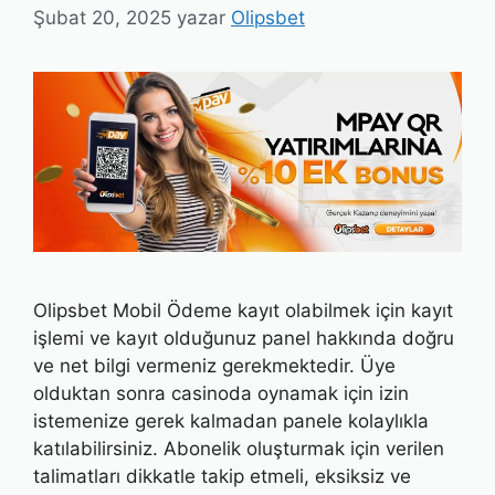
Şubat 20, 2025
yazar
Olipsbet
Olipsbet Mobil Ödeme kayıt olabilmek için kayıt
işlemi ve kayıt olduğunuz panel hakkında doğru
ve net bilgi vermeniz gerekmektedir. Üye
olduktan sonra casinoda oynamak için izin
istemenize gerek kalmadan panele kolaylıkla
katılabilirsiniz. Abonelik oluşturmak için verilen
talimatları dikkatle takip etmeli, eksiksiz ve