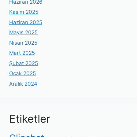
Haziran 2026
Kasım 2025
Haziran 2025
Mayıs 2025
Nisan 2025
Mart 2025
Şubat 2025
Ocak 2025
Aralık 2024
Etiketler